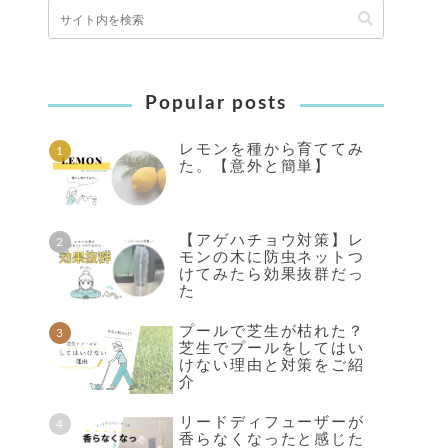
Popular posts
レモンを種から育ててみ
た。【意外と簡単】
【アゲハチョウ対策】レ
モンの木に防虫ネットつ
けてみたら効果抜群だっ
た
プールで芝生が枯れた？
芝生でプールをしてはい
けない理由と対策をご紹
介
リードディフューザーが
香らなくなったと感じた