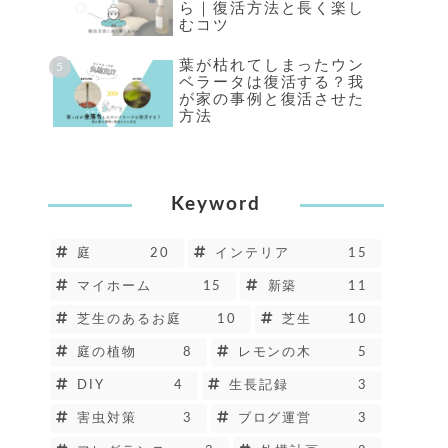
ら｜復活方法と長く楽し
むコツ
葉が枯れてしまったウン
ベラータは復活する？我
が家の事例と復活させた
方法
Keyword
庭
20
インテリア
15
マイホーム
15
新築
11
芝生のあるお庭
10
芝生
10
庭の植物
8
レモンの木
5
DIY
4
生長記録
3
害虫対策
3
ブログ運営
3