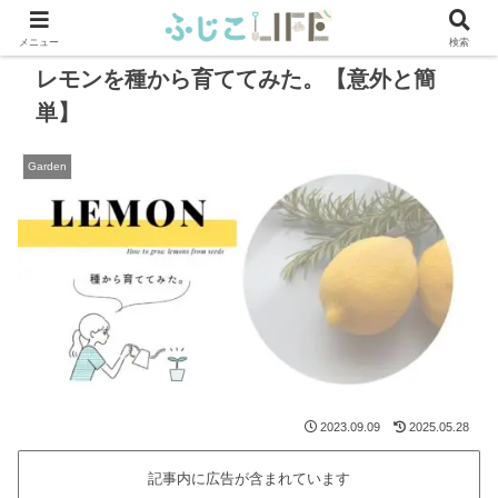
PRあり
メニュー
検索
レモンを種から育ててみた。【意外と簡
単】
Garden
2023.09.09
2025.05.28
記事内に広告が含まれています