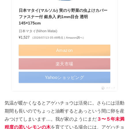
日本マタイ(マルソル) 実のり野菜の虫よけカバー
ファスナー付 銀糸入 約1mm目合 透明
145×175cm
日本マタイ(Nihon Matai)
¥1,527
（2026/07/13 05:46時点 | Amazon調べ）
Amazon
楽天市場
Yahooショッピング
ポチップ
気温が暖かくなるとアゲハチョウは活発に。さらには活動
期間も長いのでちょっと油断するとあっという間に卵を産
みつけてしまいます…。我が家のようにまだ
３〜５年未満
程度の若いレモンの木
を育てている場合には、アゲハチョ