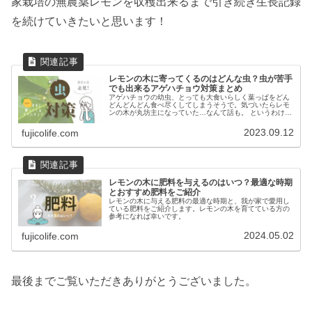
家栽培の無農薬レモンを収穫出来るまで引き続き生長記録
を続けていきたいと思います！
レモンの木に寄ってくるのはどんな虫？虫が苦手
でも出来るアゲハチョウ対策まとめ
アゲハチョウの幼虫、とっても大食いらしく葉っぱをどん
どんどんどん食べ尽くしてしまうそうで。気づいたらレモ
ンの木が丸坊主になっていた…なんて話も。 というわけ
で、今回は虫が苦手なふじこでも実践できたレモンの木に
寄ってくるアゲハチョウ対策をご紹介！
2023.09.12
fujicolife.com
レモンの木に肥料を与えるのはいつ？最適な時期
とおすすめ肥料をご紹介
レモンの木に与える肥料の最適な時期と、我が家で愛用し
ている肥料をご紹介します。レモンの木を育てている方の
参考になれば幸いです。
2024.05.02
fujicolife.com
最後までご覧いただきありがとうございました。